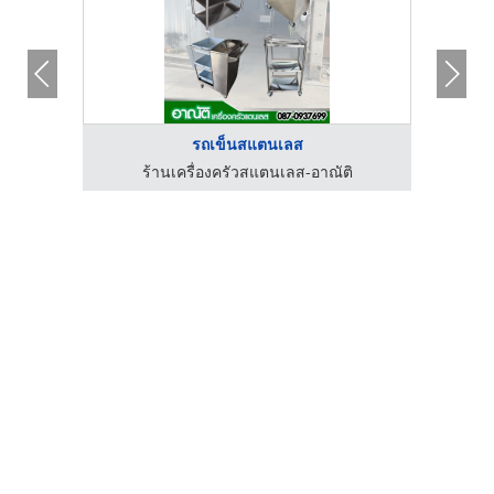
รถเข็นสแตนเลส
โรงงานผลิต ขายส่ง ผ้าใบ ก.เจริญ พีวีซี อ่อนนุช
ร้านเครื่องครัวสแตนเลส-อาณัติ