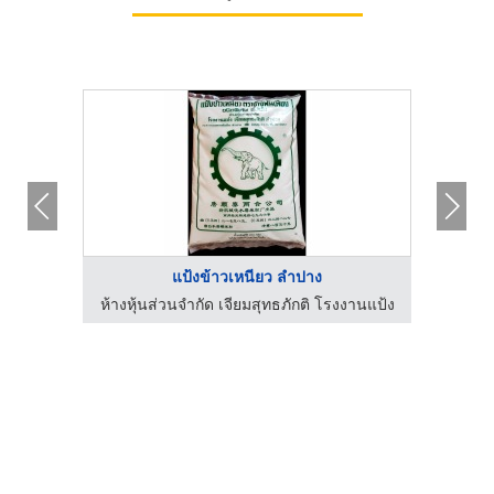
แป้งข้าวเหนียว ลำปาง
งานแป้ง
ห้างหุ้นส่วนจำกัด เจียมสุทธภักติ โรงงานแป้ง
บร