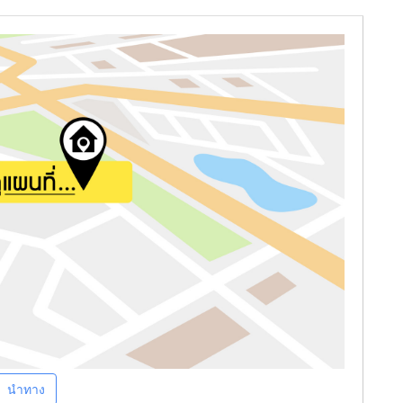
นำทาง