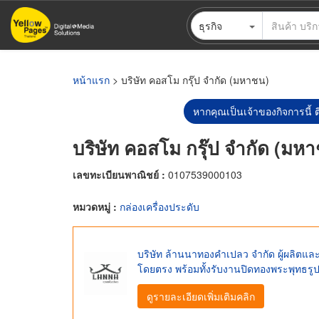
ข้าม
ธุรกิจ
ไป
ยัง
เนื้อหา
หลัก
หน้าแรก
> บริษัท คอสโม กรุ๊ป จำกัด (มหาชน)
หากคุณเป็นเจ้าของกิจการนี้ ต
บริษัท คอสโม กรุ๊ป จำกัด (มห
เลขทะเบียนพาณิชย์ :
0107539000103
หมวดหมู่ :
กล่องเครื่องประดับ
บริษัท ล้านนาทองคำเปลว จำกัด ผู้ผลิต
โดยตรง พร้อมทั้งรับงานปิดทองพระพุทธรูป
ดูรายละเอียดเพิ่มเติมคลิก