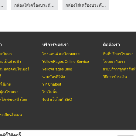
่เครื่องประดับเฮียบเซ้ง 85
กล่องใส่เครื่องประดับเฮียบเซ้ง 85
กล่องใส่เครื่องประดับเฮียบเซ้ง 85
รา
บริการของเรา
ติดต่อเรา
มเป็นมา
ไทยแลนด์ เยลโล่เพจเจส
ทีมที่ปรึกษาโฆษณา
มเป็นส่วนตัว
YellowPages Online Service
โฆษณากับเรา
มปลอดภัยไซเบอร์
YellowPages Blog
ฝ่ายบริการลูกค้าสัมพั
้
นามบัตรดิจิทัล
วิธีการชำระเงิน
รใช้งาน
YP Chatbot
บผู้ลงโฆษณา
โปรโมชั่น
ลโล่เพจเจสทั่วโลก
รับทำเว็บไซต์ SEO
ะเบียนโดเมน
ต์นี้ใช้คุกกี้