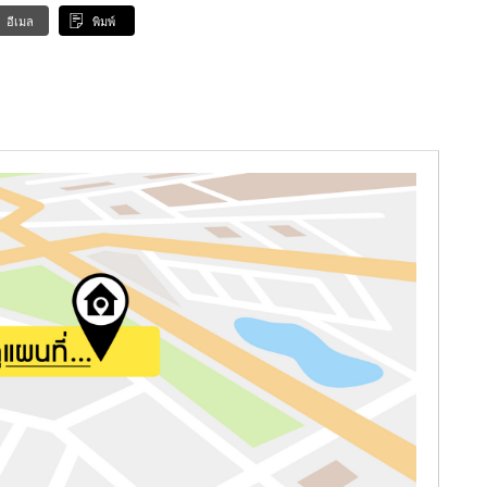
อีเมล
พิมพ์