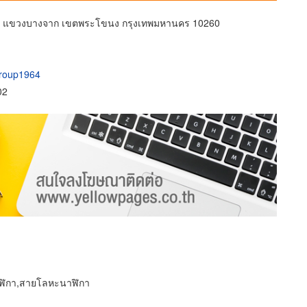
มวิท แขวงบางจาก เขตพระโขนง กรุงเทพมหานคร 10260
group1964
02
นาฬิกา,สายโลหะนาฬิกา