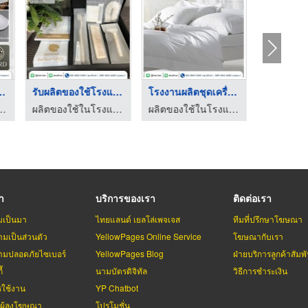
เช็ดตัวโรง ...
รับผลิตของใช้โรงแรมใ ...
โรงงานผลิตชุดเครื่อง ...
สอร์ท ครบวงจร - อินเตอร์ไลฟ์ ออนคลิก
ผลิตของใช้ในโรงแรม รีสอร์ท ครบวงจร - อินเตอร์ไลฟ์ ออนคลิก
ผลิตของใช้ในโรงแรม รีสอร์ท ครบวงจร - อินเตอร์ไลฟ์ ออนคลิก
รา
บริการของเรา
ติดต่อเรา
มเป็นมา
ไทยแลนด์ เยลโล่เพจเจส
ทีมที่ปรึกษาโฆษณา
มเป็นส่วนตัว
YellowPages Online Service
โฆษณากับเรา
มปลอดภัยไซเบอร์
YellowPages Blog
ฝ่ายบริการลูกค้าสัมพั
้
นามบัตรดิจิทัล
วิธีการชำระเงิน
รใช้งาน
YP Chatbot
บผู้ลงโฆษณา
โปรโมชั่น