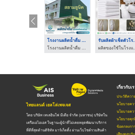
โรงงานผลิตเสื่อตกแต่ ...
โรงงานผลิตน้ำดื่ม OE ...
รับผลิตผ้า
เสื่อแทนพรม Mat-er
โรงงานผลิตน้ำดื่ม OEM - สยามยูนิค
ผลิตของใช้ในโรงแรม รี
เกี่ยวกับเ
ประวัติควา
นโยบายควา
ไทยแลนด์ เยลโล่เพจเจส
นโยบายควา
โดย บริษัท เทเลอินโฟ มีเดีย จำกัด (มหาชน) บริษัทใน
นโยบายคุกกี
เครือเอไอเอส ในฐานะผู้นำที่ไม่เคยหยุดพัฒนาบริการ
ข้อตกลงกา
ที่ดีที่สุดด้านดิจิทัล มาร์เก็ตติ้ง ผ่านเว็บไซต์รวมสินค้า
เสียงตอบรั