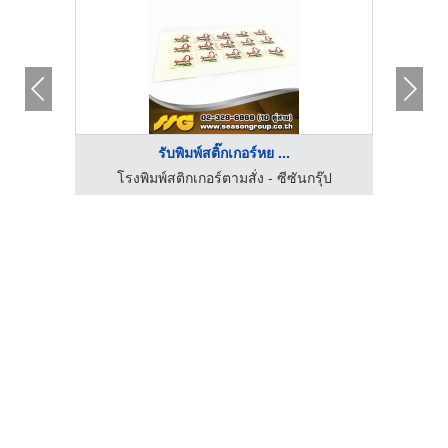
รับพิมพ์สติ๊กเกอร์หย ...
โรงพิมพ์สติกเกอร์ตามสั่ง - ซีซันกรุ๊ป
โร