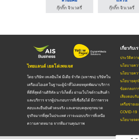
ิ๊ก จิวเวลรี่
กุ๊กกิ๊ก จิวเวลรี่
บริษัท ไทย ฟิวเจอร์ คอมเมอร์เชียล จำกัด
เกี่ยวกับเ
ประวัติควา
นโยบายควา
ไทยแลนด์ เยลโล่เพจเจส
นโยบายควา
โดย บริษัท เทเลอินโฟ มีเดีย จำกัด (มหาชน) บริษัทใน
นโยบายคุกกี
เครือเอไอเอส ในฐานะผู้นำที่ไม่เคยหยุดพัฒนาบริการ
ข้อตกลงกา
ที่ดีที่สุดด้านดิจิทัล มาร์เก็ตติ้ง ผ่านเว็บไซต์รวมสินค้า
เสียงตอบรั
และบริการ จากผู้ประกอบการที่เชื่อถือได้ มีการตรวจ
เครือข่ายเย
สอบและยืนยันตัวตนจริง และครอบคลุมทุกหมวด
COVID-19
ธุรกิจมากที่สุดในประเทศ เราจะมอบบริการที่เหนือ
นโยบายจดท
ความคาดหมาย จากทีมงานคุณภาพ