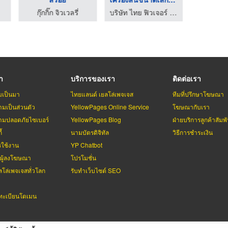
กุ๊กกิ๊ก จิวเวลรี่
กุ๊กกิ๊ก จิวเวลรี่
กุ๊กกิ๊ก จิวเวลร
รา
บริการของเรา
ติดต่อเรา
มเป็นมา
ไทยแลนด์ เยลโล่เพจเจส
ทีมที่ปรึกษาโฆษณา
มเป็นส่วนตัว
YellowPages Online Service
โฆษณากับเรา
มปลอดภัยไซเบอร์
YellowPages Blog
ฝ่ายบริการลูกค้าสัมพั
้
นามบัตรดิจิทัล
วิธีการชำระเงิน
รใช้งาน
YP Chatbot
บผู้ลงโฆษณา
โปรโมชั่น
ลโล่เพจเจสทั่วโลก
รับทำเว็บไซต์ SEO
ะเบียนโดเมน