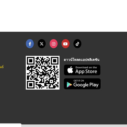
ี่
กุ๊กกิ๊ก จิวเวลรี่
ดาวน์โหลดแอปพลิเคชัน
นธ์