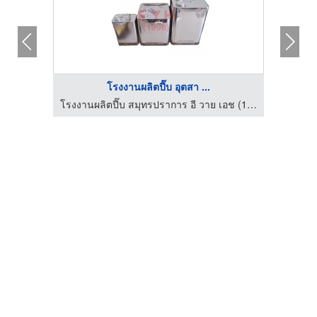
โรงงานผลิตปี๊บ อุตสา ...
รี่
โรงงานผลิตปี๊บ สมุทรปราการ อี วาย เอช (1998)