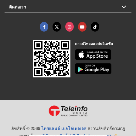
ติดต่อเรา
ดาวน์โหลดแอปพลิเคชัน
ลิขสิทธิ์ © 2569
ไทยแลนด์ เยลโล่เพจเจส
สงวนลิขสิทธิ์ตามกฏ
หมาย โดย
บริษัท เทเลอินโฟ มีเดีย จำกัด (มหาชน)