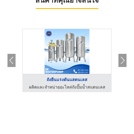
ถังยืนแรงดันแสตนเลส
ตนเลส
ผลิตและจำหน่ายอะไหล่ถังปั๊มน้ำสแตนเลส
ผลิต