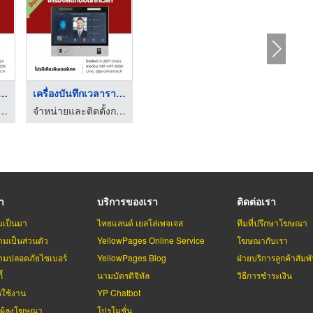
องบันทึกเวลาราค ...
เครื่องบันทึกเวลาราค ...
ละติดตั้งกล้องวงจรปิดราคาถูก
จำหน่ายและติดตั้งกล้องวงจรปิดราคาถูก
รา
บริการของเรา
ติดต่อเรา
มเป็นมา
ไทยแลนด์ เยลโล่เพจเจส
ทีมที่ปรึกษาโฆษณา
มเป็นส่วนตัว
YellowPages Online Service
โฆษณากับเรา
มปลอดภัยไซเบอร์
YellowPages Blog
ฝ่ายบริการลูกค้าสัมพั
้
นามบัตรดิจิทัล
วิธีการชำระเงิน
รใช้งาน
YP Chatbot
บผู้ลงโฆษณา
โปรโมชั่น