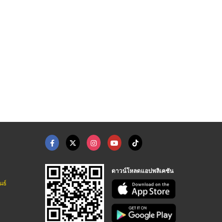
ดาวน์โหลดแอปพลิเคชัน
นธ์