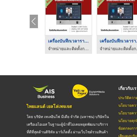
เครื่องบันทึกเวลาราค ...
เครื่
จำหน่ายและติดตั้งกล้องวงจรปิดราคาถูก
จำหน่ายแ
เกี่ยวกับเ
ประวัติควา
นโยบายควา
ไทยแลนด์ เยลโล่เพจเจส
นโยบายควา
โดย บริษัท เทเลอินโฟ มีเดีย จำกัด (มหาชน) บริษัทใน
นโยบายคุกกี
เครือเอไอเอส ในฐานะผู้นำที่ไม่เคยหยุดพัฒนาบริการ
ข้อตกลงกา
ที่ดีที่สุดด้านดิจิทัล มาร์เก็ตติ้ง ผ่านเว็บไซต์รวมสินค้า
เสียงตอบรั