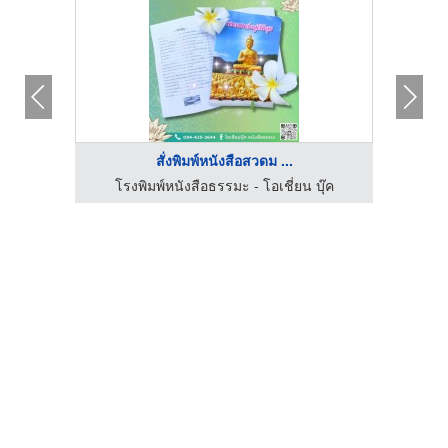
สั่งพิมพ์หนังสือสวดม ...
ุ๊ค
โรงพิมพ์หนังสือธรรมะ - โอเชี่ยน บุ๊ค
โร