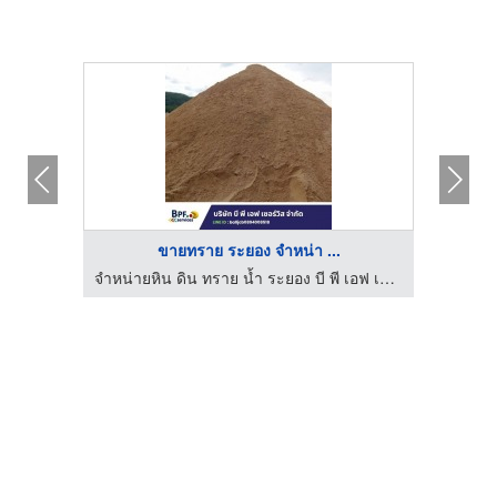
ขายทราย ระยอง จำหน่า ...
ศูนย์รวมวัสดุก่อสร้างรามอินทรา - เกียรติทวีค้าไม้
จำหน่ายหิน ดิน ทราย น้ำ ระยอง บี พี เอฟ เซอร์วิส
ขายส่