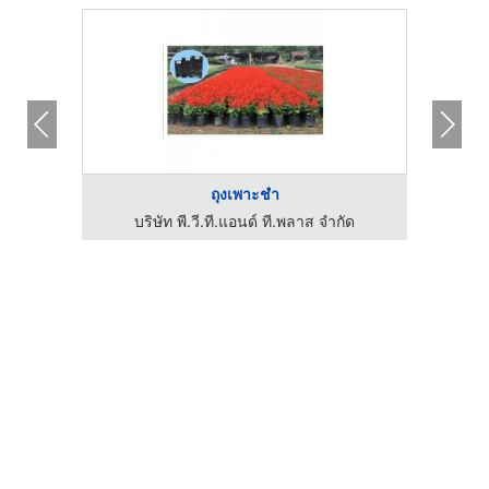
ถุงเพาะชำ
ขายอุปกรณ์เครื่องมือการเกษตร-เมืองสระบุรี ขายเครื่องมือช่างอุตสาหกรรม-สระบุรี มหาจักรทูลส์อินดัสเตรียล
บริษัท พี.วี.ที.แอนด์ ที.พลาส จำกัด