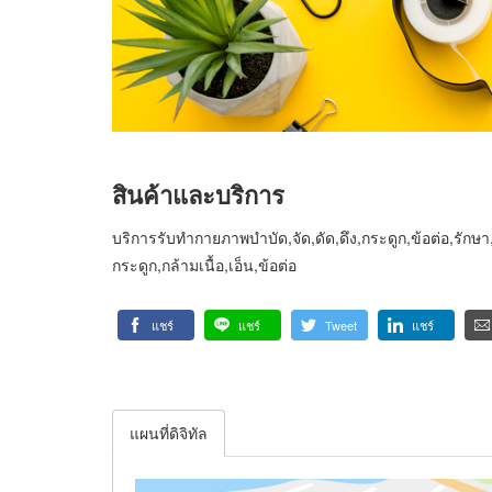
สินค้าและบริการ
บริการรับทำกายภาพบำบัด,จัด,ดัด,ดึง,กระดูก,ข้อต่อ,รั
กระดูก,กล้ามเนื้อ,เอ็น,ข้อต่อ
แชร์
แชร์
Tweet
แชร์
แผนที่ดิจิทัล