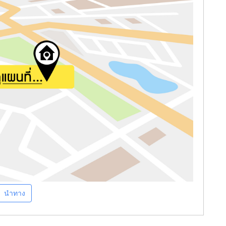
นำทาง