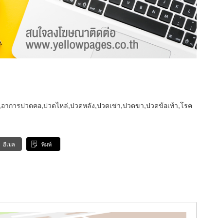
กษา,อาการปวดคอ,ปวดไหล่,ปวดหลัง,ปวดเข่า,ปวดขา,ปวดข้อเท้า,โรค
อีเมล
พิมพ์