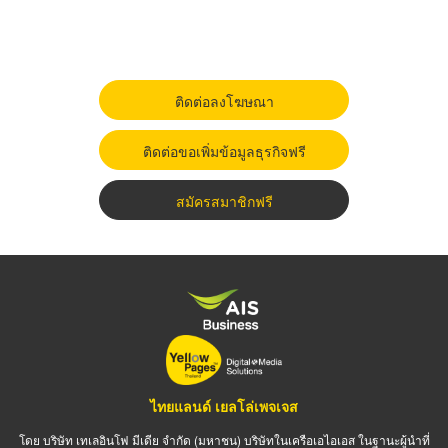
ติดต่อลงโฆษณา
ติดต่อขอเพิ่มข้อมูลธุรกิจฟรี
สมัครสมาชิกฟรี
ไทยแลนด์ เยลโล่เพจเจส
โดย บริษัท เทเลอินโฟ มีเดีย จำกัด (มหาชน) บริษัทในเครือเอไอเอส ในฐานะผู้นำที่