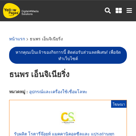
ข้าม
ไป
ยัง
เนื้อหา
หลัก
หน้าแรก
> ธนพร เอ็นจิเนียริ่ง
หากคุณเป็นเจ้าของกิจการนี้ ติดต่อรับส่วนลดพิเศษ! เพื่อจัด
ทำเว็บไซต์
ธนพร เอ็นจิเนียริ่ง
หมวดหมู่ :
อุปกรณ์และเครื่องใช้เชื่อมโลหะ
โฆษณา
รับผลิต โรตารี่จ๊อยท์ แมคคานิคอลซีลและ แปรงถ่านทุก