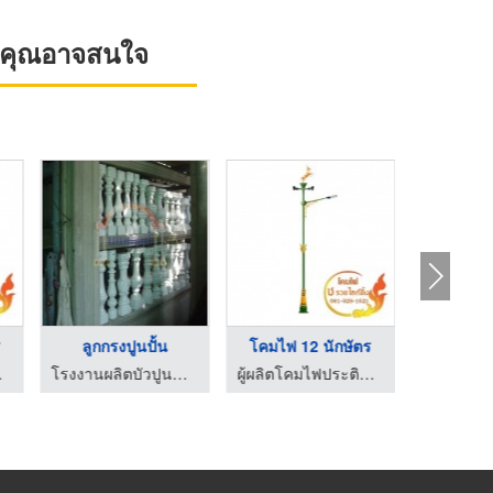
ที่คุณอาจสนใจ
ร
ลูกกรงปูนปั้น
โคมไฟ 12 นักษัตร
วยไลท์ติ้ง
โรงงานผลิตบัวปูนสำเร็จ งานปูนปั้นแบบตามสั่ง นนทศิลป์
ผู้ผลิตโคมไฟประติมากรรมหงษ์ กินรี ช รวยไลท์ติ้ง