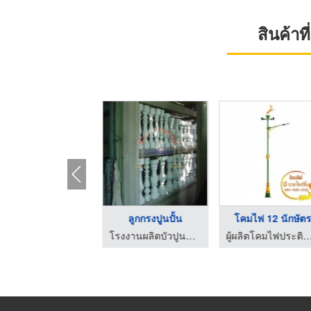
สินค้า
โคมไฟ 12 นักษัตร
ลูกกรงปูนปั้น
โคมไฟ 12 นักษัต
ผู้ผลิตโคมไฟประติมากรรมหงษ์ กินรี ช รวยไลท์ติ้ง
โรงงานผลิตบัวปูนสำเร็จ งานปูนปั้นแบบตามสั่ง นนทศิลป์
ผู้ผลิตโคมไฟประติมากรรมหงษ์ กินรี ช ร