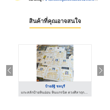
สินค้าที่คุณอาจสนใจ
ป้ายอัฐิ ชลบุรี
แกะสลักป้ายหินอ่อน หินแกรนิต ดวงศิลาฤกษ์ ป้ายหินมงคล-ร้านอมรศิลป