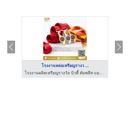
โรงงานหล่อเหรียญรางว ...
ันทอย
โรงงานผลิตเหรียญรางวัล บิวตี้ คัมพลีท แมนูแฟคเตอร์