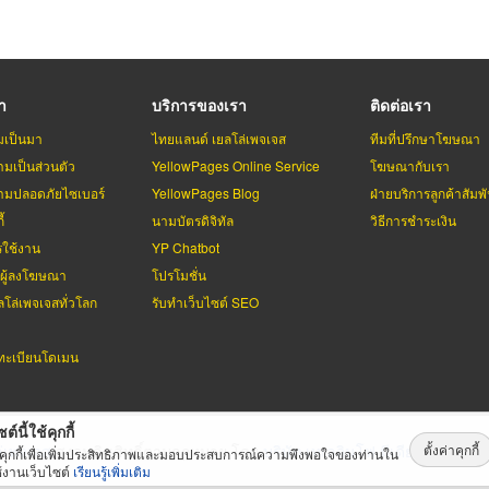
รา
บริการของเรา
ติดต่อเรา
มเป็นมา
ไทยแลนด์ เยลโล่เพจเจส
ทีมที่ปรึกษาโฆษณา
มเป็นส่วนตัว
YellowPages Online Service
โฆษณากับเรา
มปลอดภัยไซเบอร์
YellowPages Blog
ฝ่ายบริการลูกค้าสัมพั
้
นามบัตรดิจิทัล
วิธีการชำระเงิน
รใช้งาน
YP Chatbot
บผู้ลงโฆษณา
โปรโมชั่น
ลโล่เพจเจสทั่วโลก
รับทำเว็บไซต์ SEO
ะเบียนโดเมน
ต์นี้ใช้คุกกี้
ตั้งค่าคุกกี้
่เพจเจส
สงวนลิขสิทธิ์ตามกฏหมาย โดย
บริษัท เทเลอินโฟ มีเดีย จำกัด (ม
้คุกกี้เพื่อเพิ่มประสิทธิภาพและมอบประสบการณ์ความพึงพอใจของท่านใน
้งานเว็บไซต์
เรียนรู้เพิ่มเติม