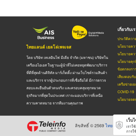
เกี่ยวกับเ
ประวัติควา
นโยบายควา
ไทยแลนด์ เยลโล่เพจเจส
นโยบายควา
โดย บริษัท เทเลอินโฟ มีเดีย จำกัด (มหาชน) บริษัทใน
นโยบายคุกกี
เครือเอไอเอส ในฐานะผู้นำที่ไม่เคยหยุดพัฒนาบริการ
ข้อตกลงกา
ที่ดีที่สุดด้านดิจิทัล มาร์เก็ตติ้ง ผ่านเว็บไซต์รวมสินค้า
เสียงตอบรั
และบริการ จากผู้ประกอบการที่เชื่อถือได้ มีการตรวจ
เครือข่ายเย
สอบและยืนยันตัวตนจริง และครอบคลุมทุกหมวด
COVID-19
ธุรกิจมากที่สุดในประเทศ เราจะมอบบริการที่เหนือ
นโยบายจดท
ความคาดหมาย จากทีมงานคุณภาพ
เว็บไซ
ลิขสิทธิ์ © 2569
ไทยแลนด์ เยลโล
เราใช
การใช