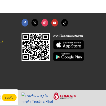
ดาวน์โหลดแอปพลิเคชัน
นธ์
ยอมรับ
หาชน)