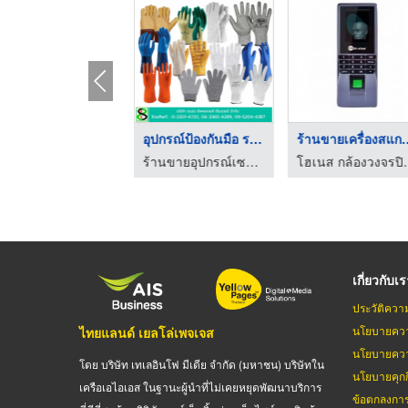
เครื่องมือช่างโรงงาน ...
อุปกรณ์ป้องกันมือ ระ ...
ร้านขายเครื่
ร้านขายอุปกรณ์เซฟตี้ระยอง ชนธร ซัพพลายส์ เซ็นเตอร์
ร้านขายอุปกรณ์เซฟตี้ระยอง ชนธร ซัพพลายส์ เซ็นเตอร์
โฮเนส กล้อ
เกี่ยวกับเ
ประวัติควา
นโยบายควา
ไทยแลนด์ เยลโล่เพจเจส
นโยบายควา
โดย บริษัท เทเลอินโฟ มีเดีย จำกัด (มหาชน) บริษัทใน
นโยบายคุกกี
เครือเอไอเอส ในฐานะผู้นำที่ไม่เคยหยุดพัฒนาบริการ
ข้อตกลงกา