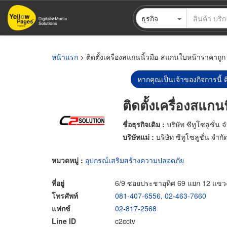
ข้าม
ธุรกิจ
ไป
ยัง
เนื้อหา
หลัก
หน้าแรก
> ติดตั้งเครื่องสแกนนิ้วมือ-สแกนใบหน้าราคาถูก
หากคุณเป็นเจ้าของกิจการนี้ ต
ติดตั้งเครื่องสแก
ชื่อธุรกิจเดิม :
บริษัท ซีทูโซลูชั่น 
บริษัทแม่ :
บริษัท ซีทูโซลูชั่น จำกั
หมวดหมู่ :
อุปกรณ์เสริมสร้างความปลอดภัย
ที่อยู่
6/9 ซอยประชาอุทิศ 69 แยก 12 แขวงท
โทรศัพท์
081-407-6556
,
02-463-7660
แฟกซ์
02-817-2568
Line ID
c2cctv