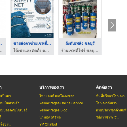
องสแกนลา ...
ขายส่งตาข่ายเซฟตี้เน ...
ถังดับเพลิง ชลบุรี
งวงจรปิด สุรินทร์
ให้เช่าและติดตั้ง ตาข่ายนิรภัย - พี เจ เท็ม
ร้านเซฟตี้ไฟร์ ชลบุรีการดับเพลิง
รา
บริการของเรา
ติดต่อเรา
มเป็นมา
ไทยแลนด์ เยลโล่เพจเจส
ทีมที่ปรึกษาโฆษณา
มเป็นส่วนตัว
YellowPages Online Service
โฆษณากับเรา
มปลอดภัยไซเบอร์
YellowPages Blog
ฝ่ายบริการลูกค้าสัมพั
้
นามบัตรดิจิทัล
วิธีการชำระเงิน
รใช้งาน
YP Chatbot