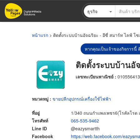
ข้าม
ธุรกิจ
ไป
ยัง
เนื้อหา
หลัก
หน้าแรก
> ติดตั้งระบบบ้านอัจฉริยะ - อีซี่ สมาร์ท ไลฟ์ โซล
หากคุณเป็นเจ้าของกิจการนี้ ต
ติดตั้งระบบบ้านอัจฉ
เลขทะเบียนพาณิชย์ :
010556413
หมวดหมู่ :
ขายปลีกอุปกรณ์เครื่องใช้ไฟฟ้า
ที่อยู่
1/340 ถนนกำแพงเพชร6(โรคัลโรด 
โทรศัพท์
065-535-9462
Line ID
@eazysmartth
Facebook
https://web.facebook.com/eazysma