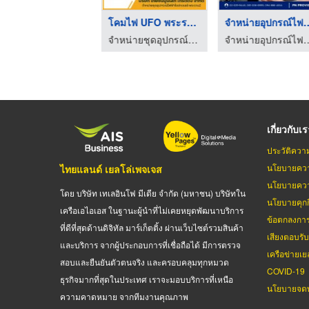
สายไฟระย้า (ขั้วเปล่ ...
โคมไฟ UFO พระราม2
จําหน่ายอุปกรณ
จำหน่ายชุดอุปกรณ์ไฟฟ้า โซล่าเซลล์ พระราม 2
จำหน่ายชุดอุปกรณ์ไฟฟ้า โซล่าเซลล์ พระราม 2
จำหน่ายอุปกรณ์
เกี่ยวกับเ
ประวัติควา
นโยบายควา
ไทยแลนด์ เยลโล่เพจเจส
นโยบายควา
โดย บริษัท เทเลอินโฟ มีเดีย จำกัด (มหาชน) บริษัทใน
นโยบายคุกกี
เครือเอไอเอส ในฐานะผู้นำที่ไม่เคยหยุดพัฒนาบริการ
ข้อตกลงกา
ที่ดีที่สุดด้านดิจิทัล มาร์เก็ตติ้ง ผ่านเว็บไซต์รวมสินค้า
เสียงตอบรั
และบริการ จากผู้ประกอบการที่เชื่อถือได้ มีการตรวจ
เครือข่ายเย
สอบและยืนยันตัวตนจริง และครอบคลุมทุกหมวด
COVID-19
ธุรกิจมากที่สุดในประเทศ เราจะมอบบริการที่เหนือ
นโยบายจดท
ความคาดหมาย จากทีมงานคุณภาพ