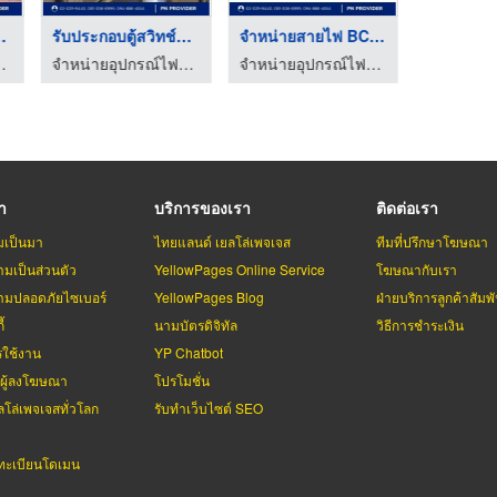
์ไฟฟ้า ...
รับประกอบตู้สวิทช์บอ ...
จำหน่ายสายไฟ BCC, La ...
ไฟฟ้าโรงงาน
จำหน่ายอุปกรณ์ไฟฟ้าโรงงาน
จำหน่ายอุปกรณ์ไฟฟ้าโรงงาน
รา
บริการของเรา
ติดต่อเรา
มเป็นมา
ไทยแลนด์ เยลโล่เพจเจส
ทีมที่ปรึกษาโฆษณา
มเป็นส่วนตัว
YellowPages Online Service
โฆษณากับเรา
มปลอดภัยไซเบอร์
YellowPages Blog
ฝ่ายบริการลูกค้าสัมพั
้
นามบัตรดิจิทัล
วิธีการชำระเงิน
รใช้งาน
YP Chatbot
บผู้ลงโฆษณา
โปรโมชั่น
ลโล่เพจเจสทั่วโลก
รับทำเว็บไซต์ SEO
ะเบียนโดเมน