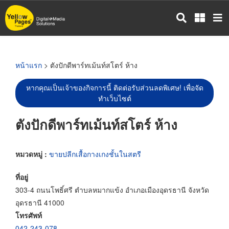
ข้าม
ไป
ยัง
เนื้อหา
หลัก
หน้าแรก
> ตังปักดีพาร์ทเม้นท์สโตร์ ห้าง
หากคุณเป็นเจ้าของกิจการนี้ ติดต่อรับส่วนลดพิเศษ! เพื่อจัด
ทำเว็บไซต์
ตังปักดีพาร์ทเม้นท์สโตร์ ห้าง
หมวดหมู่ :
ขายปลีกเสื้อกางเกงชั้นในสตรี
ที่อยู่
303-4 ถนนโพธิ์ศรี ตำบลหมากแข้ง อำเภอเมืองอุดรธานี จังหวัด
อุดรธานี 41000
โทรศัพท์
042-243-078