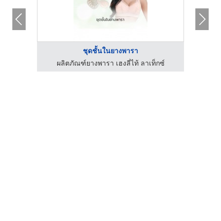
ชุดชั้นในยางพารา
กซ์
ผลิตภัณฑ์ยางพารา เฮงลี่ไท้ ลาเท็กซ์