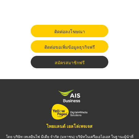
ติดต่อลงโฆษณา
ติดต่อขอเพิ่มข้อมูลธุรกิจฟรี
สมัครสมาชิกฟรี
ไทยแลนด์ เยลโล่เพจเจส
โดย บริษัท เทเลอินโฟ มีเดีย จำกัด (มหาชน) บริษัทในเครือเอไอเอส ในฐานะผู้นำที่