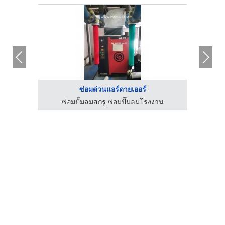
ซ่อมด่วนแอร์ดายเออร์
 จำกัด
ซ่อมปั๊มลมสกรู ซ่อมปั๊มลมโรงงาน
บ