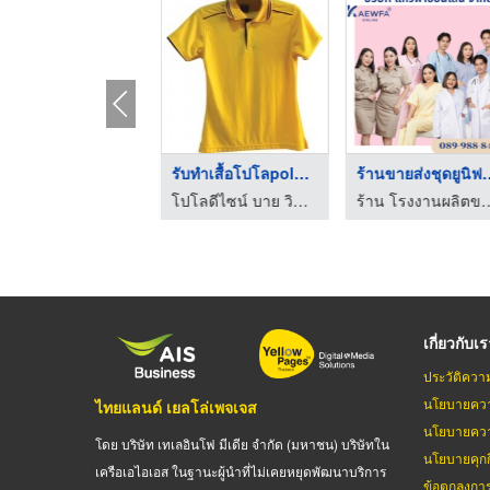
ชุดSCRUBB /ชุดห้องผ่ ...
รับทำเสื้อโปโลpolo,t ...
ร้านขายส่งชุ
ร้าน โรงงานผลิตขายส่งชุดยูนิฟอร์ม - แก้วฟ้าออนไลน์ โบ๊เบ๊
โปโลดีไซน์ บาย วิคเตอร์
ร้าน โรงงานผลิตขายส่งชุดยูนิฟอร์ม
เกี่ยวกับเ
ประวัติควา
นโยบายควา
ไทยแลนด์ เยลโล่เพจเจส
นโยบายควา
โดย บริษัท เทเลอินโฟ มีเดีย จำกัด (มหาชน) บริษัทใน
นโยบายคุกกี
เครือเอไอเอส ในฐานะผู้นำที่ไม่เคยหยุดพัฒนาบริการ
ข้อตกลงกา