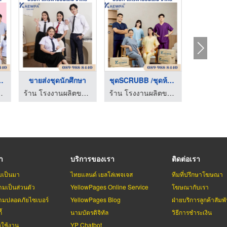
ดยูนิฟอร ...
ขายส่งชุดนักศึกษา
ชุดSCRUBB /ชุดห้องผ่ ...
 - แก้วฟ้าออนไลน์ โบ๊เบ๊
ร้าน โรงงานผลิตขายส่งชุดยูนิฟอร์ม - แก้วฟ้าออนไลน์ โบ๊เบ๊
ร้าน โรงงานผลิตขายส่งชุดยูนิฟอร์ม - แก้วฟ้าออนไลน์ โบ๊เบ๊
รา
บริการของเรา
ติดต่อเรา
มเป็นมา
ไทยแลนด์ เยลโล่เพจเจส
ทีมที่ปรึกษาโฆษณา
มเป็นส่วนตัว
YellowPages Online Service
โฆษณากับเรา
มปลอดภัยไซเบอร์
YellowPages Blog
ฝ่ายบริการลูกค้าสัมพั
้
นามบัตรดิจิทัล
วิธีการชำระเงิน
รใช้งาน
YP Chatbot