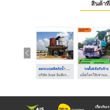
สินค้า
รับเหมาลอกท่อ
ออกแบบผลิตถังน้ำ วาง ...
รถดั้ม6ล้อรับจ้าง
บ้านช่างท่อตัน สมุทรปราการ
บริษัท 3เอส อินทิเกรท เอ็นจิเนียริ่ง จำกัด
แม็คโครให้เช่านนทบุรี - อาหมวยแหม่ม 
เกี่ยวกับเ