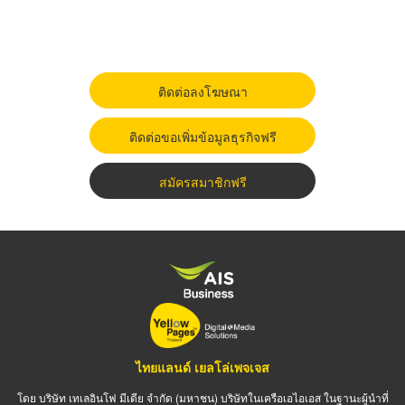
ติดต่อลงโฆษณา
ติดต่อขอเพิ่มข้อมูลธุรกิจฟรี
สมัครสมาชิกฟรี
ไทยแลนด์ เยลโล่เพจเจส
โดย บริษัท เทเลอินโฟ มีเดีย จำกัด (มหาชน) บริษัทในเครือเอไอเอส ในฐานะผู้นำที่