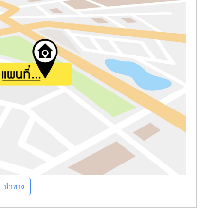
นำทาง