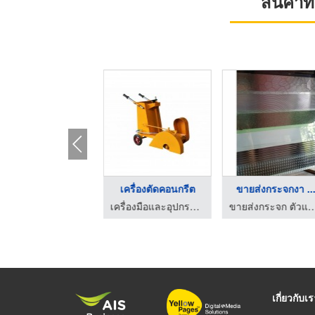
สินค้า
ั๊มลม เครื่องอัดลม ...
เครื่องตัดคอนกรีต
​​​​​​​ขายส่งกระจกงา ..
บริษัท จอยแมกซ์ อินเตอร์เนชั่นแนล จำกัด
เครื่องมือและอุปกรณ์ก่อสร้าง แคนตั้น เทรดดิ้ง
ขายส่งกระจก ตัวแทนจำหน่ายAGC - ก
เกี่ยวกับเ