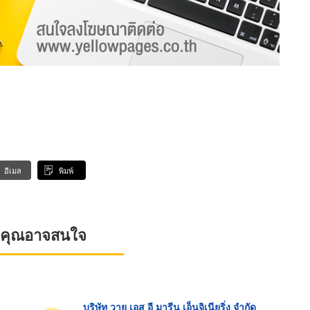
อีเมล
พิมพ์
ที่คุณอาจสนใจ
บริษัท วาย เอส อี มารีน เอ็นจิเนียริ่ง จำกัด