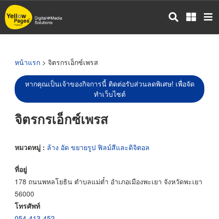
ข้าม
ไป
ยัง
เนื้อหา
หลัก
หน้าแรก
> จิตรกรเอ็กซ์เพรส
หากคุณเป็นเจ้าของกิจการนี้ ติดต่อรับส่วนลดพิเศษ! เพื่อจัด
ทำเว็บไซต์
จิตรกรเอ็กซ์เพรส
หมวดหมู่ :
ล้าง อัด ขยายรูป ฟิลม์สีและดิจิตอล
ที่อยู่
178 ถนนพหลโยธิน ตำบลแม่ต๋ำ อำเภอเมืองพะเยา จังหวัดพะเยา
56000
โทรศัพท์
054-413-452