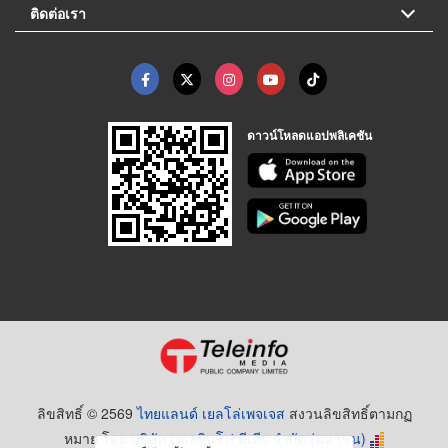
ติดต่อเรา
ดาวน์โหลดแอปพลิเคชัน
ลิขสิทธิ์ © 2569
ไทยแลนด์ เยลโล่เพจเจส
สงวนลิขสิทธิ์ตามกฏ
หมาย โดย
บริษัท เทเลอินโฟ มีเดีย จำกัด (มหาชน)