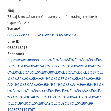
ที่อยู่
78 หมู่ 8 ถนนลำลูกกา ตำบลลาดสวาย อำเภอลำลูกกา จังหวัด
ปทุมธานี 12150
โทรศัพท์
083-222-6111
,
063-234-3218
,
092-742-9947
Line ID
0632343218
Facebook
https://www.facebook.com/%E0%B8%AD%E0%B8%B8%E0%
B8%9B%E0%B8%81%E0%B8%A3%E0%B8%93%E0%B9%8
C%E0%B8%AB%E0%B9%89%E0%B8%AD%E0%B8%87%E0
%B9%80%E0%B8%A2%E0%B9%87%E0%B8%99%E0%B8%
AD%E0%B8%A5%E0%B8%B9%E0%B8%A1%E0%B8%B4%E
0%B9%80%E0%B8%99%E0%B8%B5%E0%B8%A2%E0%B8
%A1%E0%B8%AB%E0%B9%89%E0%B8%AD%E0%B8%87
%E0%B9%80%E0%B8%A2%E0%B9%87%E0%B8%99-
102857211587671