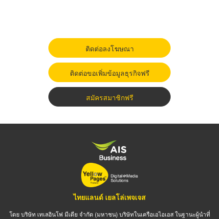
ติดต่อลงโฆษณา
ติดต่อขอเพิ่มข้อมูลธุรกิจฟรี
สมัครสมาชิกฟรี
ไทยแลนด์ เยลโล่เพจเจส
โดย บริษัท เทเลอินโฟ มีเดีย จำกัด (มหาชน) บริษัทในเครือเอไอเอส ในฐานะผู้นำที่