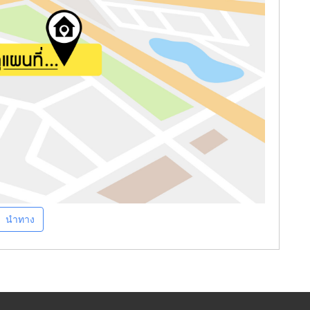
นำทาง