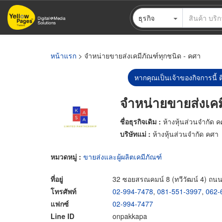
ข้าม
ธุรกิจ
ไป
ยัง
เนื้อหา
หลัก
หน้าแรก
> จำหน่ายขายส่งเคมีภัณฑ์ทุกชนิด - คศา
หากคุณเป็นเจ้าของกิจการนี้ ต
จำหน่ายขายส่งเคม
ชื่อธุรกิจเดิม :
ห้างหุ้นส่วนจำกัด 
บริษัทแม่ :
ห้างหุ้นส่วนจำกัด คศา
หมวดหมู่ :
ขายส่งและผู้ผลิตเคมีภัณฑ์
ที่อยู่
32 ซอยสรณคมน์ 8 (ทวีวัฒน์ 4) ถน
โทรศัพท์
02-994-7478
,
081-551-3997
,
062-
แฟกซ์
02-994-7477
Line ID
onpakkapa