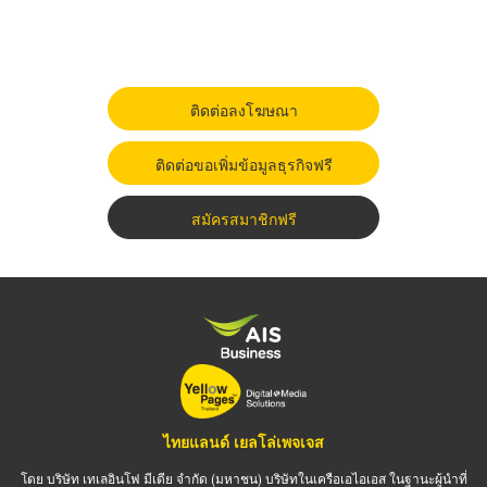
ติดต่อลงโฆษณา
ติดต่อขอเพิ่มข้อมูลธุรกิจฟรี
สมัครสมาชิกฟรี
ไทยแลนด์ เยลโล่เพจเจส
โดย บริษัท เทเลอินโฟ มีเดีย จำกัด (มหาชน) บริษัทในเครือเอไอเอส ในฐานะผู้นำที่