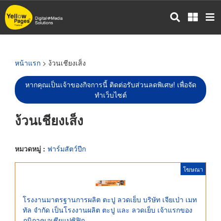
ข้าม
ไป
ยัง
เนื้อหา
หลัก
หน้าแรก
> ง้วนเชียงเส็ง
หากคุณเป็นเจ้าของกิจการนี้ ติดต่อรับส่วนลดพิเศษ! เพื่อจัด
ทำเว็บไซต์
ง้วนเชียงเส็ง
หมวดหมู่ :
ฟาร์มสัตว์ปีก
โฆษณา
โรงงานมาตรฐานการผลิต ตะปู ลวดเย็บ บริษัท เจียเป่า เมท
ทัล จำกัด เป็นโรงงานผลิต ตะปู และ ลวดเย็บ เจ้าแรกของ
ภูมิภาคเอเชียแปซิฟิก