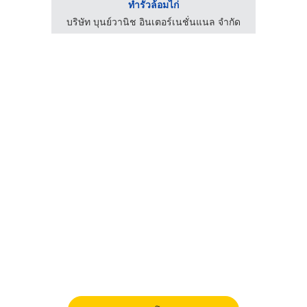
ทำรั้วล้อมไก่
ฟาร์มไข่ไก่ชลบุรี ขายส่งไข่ไก่ราคาถูก - ฟาร์มยู่สูงไข่สด
บริษัท บุนย์วานิช อินเตอร์เนชั่นแนล จำกัด