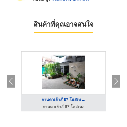
สินค้าที่คุณอาจสนใจ
กานดาเฮ้าส์ 87 โฮสเท ...
โรงแรมนิวเอ็มไพร์ - โรงแรมใกล้ไชน่าทาวน์ กรุงเทพ
กานดาเฮ้าส์ 87 โฮสเทล