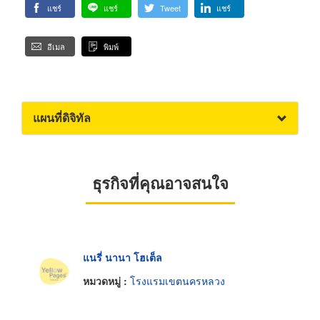
แชร์
แชร์
Tweet
แชร์
อีเมล
พิมพ์
แผนที่ดิจิทัล
ธุรกิจที่คุณอาจสนใจ
แนรี่ นานา โฮเต็ล
หมวดหมู่ :
โรงแรมเขตนครหลวง