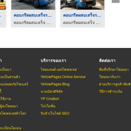
กลน ...
คอนกรีตผสมเสร็จราคาถ ...
คอนกรีตผสมเสร็จรถใหญ ...
ตผสมเสร็จ สกลนคร
คอนกรีตผสมเสร็จ สมุทรปราการ ชนะชัยคอนกรีต
คอนกรีตผสมเสร็จ สมุทรปราการ ชนะชัยคอนกรีต
รา
บริการของเรา
ติดต่อเรา
มเป็นมา
ไทยแลนด์ เยลโล่เพจเจส
ทีมที่ปรึกษาโฆษณา
มเป็นส่วนตัว
YellowPages Online Service
โฆษณากับเรา
มปลอดภัยไซเบอร์
YellowPages Blog
ฝ่ายบริการลูกค้าสัมพั
้
นามบัตรดิจิทัล
วิธีการชำระเงิน
รใช้งาน
YP Chatbot
บผู้ลงโฆษณา
โปรโมชั่น
ลโล่เพจเจสทั่วโลก
รับทำเว็บไซต์ SEO
ะเบียนโดเมน