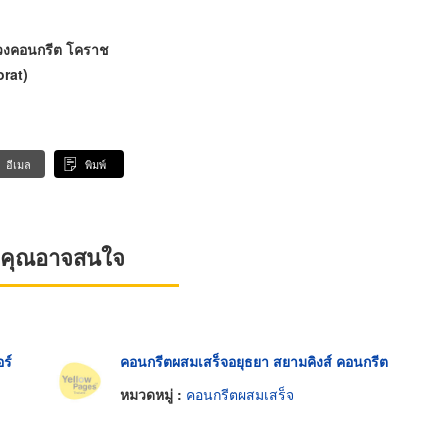
ลวงคอนกรีต โคราช
orat)
อีเมล
พิมพ์
ที่คุณอาจสนใจ
ร์
คอนกรีตผสมเสร็จอยุธยา สยามคิงส์ คอนกรีต
หมวดหมู่ :
คอนกรีตผสมเสร็จ