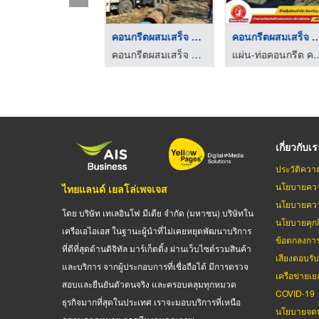
คอนกรีตผสมเสร็จ งานก ...
คอนกรีตผสมเสร็จ หทัย ...
คอนกรีตผสมเสร็จ ส
จำหน่ายคอนกรีตผสมเสร็จพร้อมส่ง - cccement
คอนกรีตผสมเสร็จ สมุทรปราการ ชนะชัยคอนกรีต
แผ่น-ท่อคอนกรีต คอนกรี
เกี่ยวกับเ
ประวัติควา
นโยบายควา
ไทยแลนด์ เยลโล่เพจเจส
นโยบายควา
โดย บริษัท เทเลอินโฟ มีเดีย จำกัด (มหาชน) บริษัทใน
นโยบายคุกกี
เครือเอไอเอส ในฐานะผู้นำที่ไม่เคยหยุดพัฒนาบริการ
ข้อตกลงกา
ที่ดีที่สุดด้านดิจิทัล มาร์เก็ตติ้ง ผ่านเว็บไซต์รวมสินค้า
เสียงตอบรั
และบริการ จากผู้ประกอบการที่เชื่อถือได้ มีการตรวจ
เครือข่ายเย
สอบและยืนยันตัวตนจริง และครอบคลุมทุกหมวด
COVID-19
ธุรกิจมากที่สุดในประเทศ เราจะมอบบริการที่เหนือ
นโยบายจดท