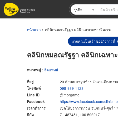
ข้าม
ธุรกิจ
ไป
ยัง
เนื้อหา
หลัก
หน้าแรก
> คลินิกหมอณรัฐฐา คลินิกเฉพาะทางจิตเวช
หากคุณเป็นเจ้าของกิจการนี้ ต
คลินิกหมอณรัฐฐา คลินิกเฉพา
หมวดหมู่ :
จิตแพทย์
ที่อยู่
20 ตำบลเขารูปช้าง อำเภอเมืองสงข
โทรศัพท์
098-939-1123
Line ID
@morgame
Facebook
https://www.facebook.com/clinic
เวลาทำการ
เปิดให้บริการทุกวัน วันจันทร์-ศุกร์ 
พิกัด
7.1487451, 100.596217