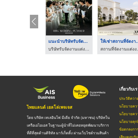
wedding planner เจ้า ...
แนะนำบริษัทรับจัดงาน ...
ให้เช่าสถานท
บริษัทรับจัดงานแต่งงาน - Hugweddingplanner
บริษัทรับจัดงานแต่งงาน - Hugweddingplanner
สถานที่จัดงานแ
เกี่ยวกับเ
ประวัติควา
นโยบายควา
ไทยแลนด์ เยลโล่เพจเจส
นโยบายควา
โดย บริษัท เทเลอินโฟ มีเดีย จำกัด (มหาชน) บริษัทใน
นโยบายคุกกี
เครือเอไอเอส ในฐานะผู้นำที่ไม่เคยหยุดพัฒนาบริการ
ข้อตกลงกา
ที่ดีที่สุดด้านดิจิทัล มาร์เก็ตติ้ง ผ่านเว็บไซต์รวมสินค้า
เสียงตอบรั