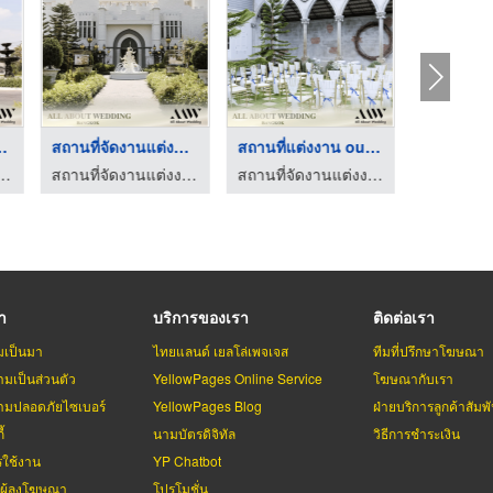
ี่จัดงาน ...
สถานที่จัดงานแต่งครบ ...
สถานที่แต่งงาน outdo ...
ต่งงาน มินิมอล - allabout wedding
สถานที่จัดงานแต่งงาน มินิมอล - allabout wedding
สถานที่จัดงานแต่งงาน มินิมอล - allabout wedding
รา
บริการของเรา
ติดต่อเรา
มเป็นมา
ไทยแลนด์ เยลโล่เพจเจส
ทีมที่ปรึกษาโฆษณา
มเป็นส่วนตัว
YellowPages Online Service
โฆษณากับเรา
มปลอดภัยไซเบอร์
YellowPages Blog
ฝ่ายบริการลูกค้าสัมพั
้
นามบัตรดิจิทัล
วิธีการชำระเงิน
รใช้งาน
YP Chatbot
บผู้ลงโฆษณา
โปรโมชั่น