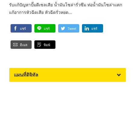
รับแก้ปัญหาปั๊มดีเซลเสีย น้ำมันโซล่ารั่วซึม ท่อน้ำมันโซล่าแตก
แก้อาการหัวฉีดเสีย หัวฉีดรั่วหยด...
แชร์
แชร์
Tweet
แชร์
อีเมล
พิมพ์
แผนที่ดิจิทัล