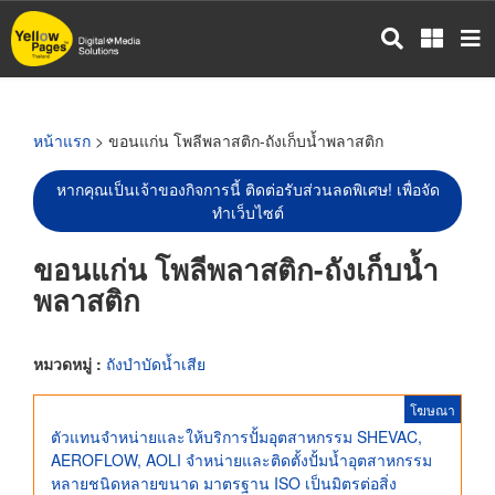
ข้าม
ไป
ยัง
เนื้อหา
หลัก
หน้าแรก
> ขอนแก่น โพลีพลาสติก-ถังเก็บน้ำพลาสติก
หากคุณเป็นเจ้าของกิจการนี้ ติดต่อรับส่วนลดพิเศษ! เพื่อจัด
ทำเว็บไซต์
ขอนแก่น โพลีพลาสติก-ถังเก็บน้ำ
พลาสติก
หมวดหมู่ :
ถังบำบัดน้ำเสีย
โฆษณา
ตัวแทนจำหน่ายและให้บริการปั้มอุตสาหกรรม SHEVAC,
AEROFLOW, AOLI จำหน่ายและติดตั้งปั้มน้ำอุตสาหกรรม
หลายชนิดหลายขนาด มาตรฐาน ISO เป็นมิตรต่อสิ่ง