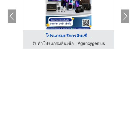
โปรแกรมบริหารสินเชื่ ...
ร์เทรด
รับทำโปรแกรมสินเชื่อ - Agencygenius
โ