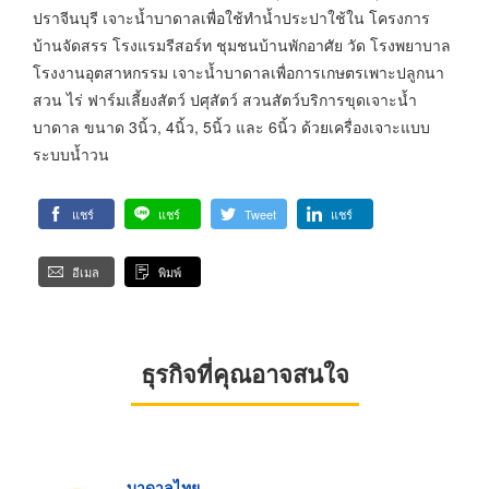
ปราจีนบุรี เจาะน้ำบาดาลเพื่อใช้ทำน้ำประปาใช้ใน โครงการ
บ้านจัดสรร โรงแรมรีสอร์ท ชุมชนบ้านพักอาศัย วัด โรงพยาบาล
โรงงานอุตสาหกรรม เจาะน้ำบาดาลเพื่อการเกษตรเพาะปลูกนา
สวน ไร่ ฟาร์มเลี้ยงสัตว์ ปศุสัตว์ สวนสัตว์บริการขุดเจาะน้ำ
บาดาล ขนาด 3นิ้ว, 4นิ้ว, 5นิ้ว และ 6นิ้ว ด้วยเครื่องเจาะแบบ
ระบบน้ำวน
แชร์
แชร์
Tweet
แชร์
อีเมล
พิมพ์
ธุรกิจที่คุณอาจสนใจ
บาดาลไทย