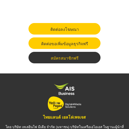
ติดต่อลงโฆษณา
ติดต่อขอเพิ่มข้อมูลธุรกิจฟรี
สมัครสมาชิกฟรี
ไทยแลนด์ เยลโล่เพจเจส
โดย บริษัท เทเลอินโฟ มีเดีย จำกัด (มหาชน) บริษัทในเครือเอไอเอส ในฐานะผู้นำที่