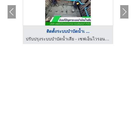
ติดตั้งระบบบำบัดน้ำเ ...
โรงงานผลิตตู้สวิตซ์บอร์ด - ปิโก เอนเตอร์ไพรส์
ปรับปรุงระบบบำบัดน้ำเสีย - เซฟเอ็นไวรอนเมนทอล
ออกแ