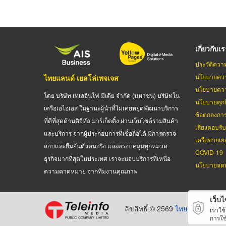
เกี่ยวกับเ
ประวัติควา
นโยบายควา
ไทยแลนด์ เยลโล่เพจเจส
นโยบายควา
โดย บริษัท เทเลอินโฟ มีเดีย จำกัด (มหาชน) บริษัทใน
นโยบายคุกกี
เครือเอไอเอส ในฐานะผู้นำที่ไม่เคยหยุดพัฒนาบริการ
ข้อตกลงกา
ที่ดีที่สุดด้านดิจิทัล มาร์เก็ตติ้ง ผ่านเว็บไซต์รวมสินค้า
เสียงตอบรั
และบริการ จากผู้ประกอบการที่เชื่อถือได้ มีการตรวจ
เครือข่ายเย
สอบและยืนยันตัวตนจริง และครอบคลุมทุกหมวด
COVID-19
ธุรกิจมากที่สุดในประเทศ เราจะมอบบริการที่เหนือ
นโยบายจดท
ความคาดหมาย จากทีมงานคุณภาพ
เว็บไซ
ลิขสิทธิ์ © 2569
ไทยแลนด์ เยลโล
เราใช
การใช