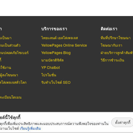
รา
บริการของเรา
ติดต่อเรา
มเป็นมา
ไทยแลนด์ เยลโล่เพจเจส
ทีมที่ปรึกษาโฆษณา
มเป็นส่วนตัว
YellowPages Online Service
โฆษณากับเรา
มปลอดภัยไซเบอร์
YellowPages Blog
ฝ่ายบริการลูกค้าสัมพั
้
นามบัตรดิจิทัล
วิธีการชำระเงิน
รใช้งาน
YP Chatbot
บผู้ลงโฆษณา
โปรโมชั่น
ลโล่เพจเจสทั่วโลก
รับทำเว็บไซต์ SEO
ะเบียนโดเมน
ต์นี้ใช้คุกกี้
ตั้งค่าคุกกี้
่เพจเจส
สงวนลิขสิทธิ์ตามกฏหมาย โดย
บริษัท เทเลอินโฟ มีเดีย จำกัด (ม
้คุกกี้เพื่อเพิ่มประสิทธิภาพและมอบประสบการณ์ความพึงพอใจของท่านใน
้งานเว็บไซต์
เรียนรู้เพิ่มเติม