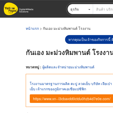
ข้าม
ธุรกิจ
ไป
ยัง
เนื้อหา
หลัก
หน้าแรก
> กันเอง มะม่วงหิมพานต์ โรงงาน
หากคุณเป็นเจ้าของกิจการนี้ ต
กันเอง มะม่วงหิมพานต์ โรงงา
หมวดหมู่ :
ผู้ผลิตและจำหน่ายมะม่วงหิมพานต์
โรงงานมาตรฐานการผลิต ตะปู ลวดเย็บ บริษัท เจียเป่า
เย็บ เจ้าแรกของภูมิภาคเอเชียแปซิฟิก
https://www.xn--l3cbavdd0ctdu0hzb4d7e0e.com/