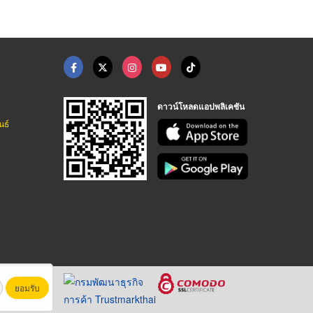
ดาวน์โหลดแอปพลิเคชัน
นธ์
ยอมรับ
หาชน)