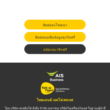
ติดต่อลงโฆษณา
ติดต่อขอเพิ่มข้อมูลธุรกิจฟรี
สมัครสมาชิกฟรี
ไทยแลนด์ เยลโล่เพจเจส
โดย บริษัท เทเลอินโฟ มีเดีย จำกัด (มหาชน) บริษัทในเครือเอไอเอส ในฐานะผู้นำที่