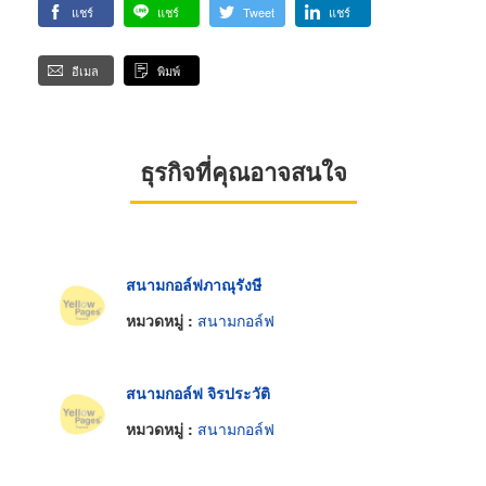
แชร์
แชร์
Tweet
แชร์
อีเมล
พิมพ์
ธุรกิจที่คุณอาจสนใจ
สนามกอล์ฟภาณุรังษี
หมวดหมู่ :
สนามกอล์ฟ
สนามกอล์ฟ จิรประวัติ
หมวดหมู่ :
สนามกอล์ฟ