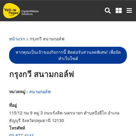
ข้าม
ไป
ยัง
เนื้อหา
หลัก
หน้าแรก
> กรุงกวี สนามกอล์ฟ
หากคุณเป็นเจ้าของกิจการนี้ ติดต่อรับส่วนลดพิเศษ! เพื่อจัด
ทำเว็บไซต์
กรุงกวี สนามกอล์ฟ
หมวดหมู่ :
สนามกอล์ฟ
ที่อยู่
115/12 กม 9 หมู่ 3 ถนนรังสิต-นครนายก ตำบลบึงยี่โถ อำเภอ
ธัญบุรี จังหวัดปทุมธานี 12130
โทรศัพท์
02-577-4141