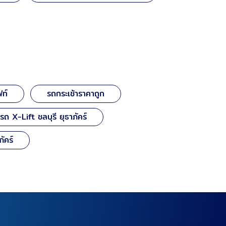
ฟท์
รถกระเช้าราคาถูก
ารถ X-Lift ชลบุรี ยุธาภัคร์
ัคร์