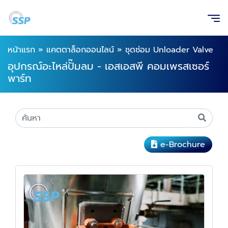
หน้าแรก
»
แคตตาล็อกออนไลน์
»
ชุดซ่อม Unloader Valve
อุปกรณ์อะไหล่ปั๊มลม - เอสเอสพี คอมเพรสเซอร์
พาร์ท
e-Brochure