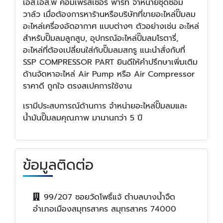
เอส.เอส.พี คอมเพรสเซอร์ พาร์ท จำหน่ายชุดซ่อม
วาล์ว เมื่อต้องการหาร้านหรือบริษัทที่ขายอะไหล่ปั๊มลม
อะไหล่เครื่องอัดอากาศ แบบต่างๆ ตัวอย่างเช่น อะไหล่
สำหรับปั๊มลมลูกสูบ, อุปกรณ์อะไหล่ปั๊มลมโรตารี่,
อะไหล่ที่ต้องเปลี่ยนใส่กับปั๊มลมสกรู แนะนำสั่งกับที่
SSP COMPRESSOR PART ยินดีให้คำปรึกษาเพิ่มเติม
ด้านจัดหาอะไหล่ Air Pump หรือ Air Compressor
ราคาดี ถูกใจ ตรงสเปคการใช้งาน
เรามีประสบการณ์ด้านการ จำหน่ายอะไหล่ปั๊มลมและ
น้ำมันปั๊มลมคุณภาพ มานานกว่า 5 ปี
ข้อมูลติดต่อ
99/207 ซอยวัดโพธิ์แจ้ ตำบลบางน้ำจืด
อำเภอเมืองสมุทรสาคร สมุทรสาคร 74000